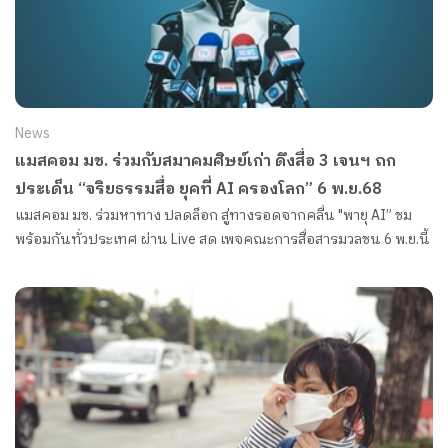
News
แมสคอม มช. ร่วมกับสมาคมศิษย์เก่า ดึงสื่อ 3 เจนฯ ถก
ประเด็น “จริยธรรมสื่อ ยุคที่ AI ครองโลก” 6 พ.ย.68
แมสคอม มช. ร่วมหาทาง ปลดล็อก สู่ทางรอดจากคลื่น "พายุ AI” ชม
พร้อมกันทั่วประเทศ ผ่าน Live สด เพจคณะการสื่อสารมวลชน 6 พ.ย.นี้