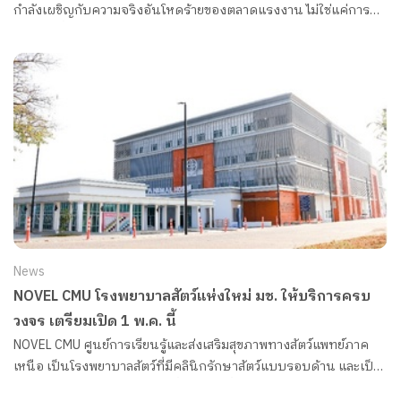
กำลังเผชิญกับความจริงอันโหดร้ายของตลาดแรงงาน ไม่ใช่แค่การหา
งานยากขึ้น แต่ยังพบว่าหลายองค์กร โดยเฉพาะธุรกิจขนาดกลางและ
เล็ก เลี่ยงการรับเด็กจบใหม่หรือ Gen Z เข้าทำงาน
News
NOVEL CMU โรงพยาบาลสัตว์แห่งใหม่ มช. ให้บริการครบ
วงจร เตรียมเปิด 1 พ.ค. นี้
NOVEL CMU ศูนย์การเรียนรู้และส่งเสริมสุขภาพทางสัตว์แพทย์ภาค
เหนือ เป็นโรงพยาบาลสัตว์ที่มีคลินิกรักษาสัตว์แบบรอบด้าน และเป็น
แหล่งสนับสนุนการรักษาสัตว์ตั้งแต่โรคพื้นฐานไปจนถึงโรคที่มีความ